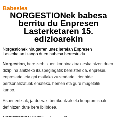
Babeslea
NORGESTIONek babesa
berritu du Enpresen
Lasterketaren 15.
edizioarekin
Norgestionek hirugarren urtez jarraian Enpresen
Lasterketan izango duen babesa berrestu du.
Norgestion,
bere zerbitzuen konbinazioak eskaintzen duen
diziplina anitzeko ikuspegiagatik bereizten da, enpresei,
enpresariei eta goi mailako zuzendariei irtenbide
pertsonalizatuak emateko, hemen eta gure mugetatik
kanpo.
Esperientziak, jarduerak, berrikuntzak eta konpromisoak
definitzen dute bere ibilbidea.