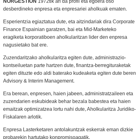
NORGESTION
1972tik ari da profil eta egoera oso
desberdineko enpresa eta enpresariei aholkuak ematen.
Esperientzia egiaztatua dute, eta aitzindariak dira Corporate
Finance Espainian garatzen, bai eta Mid-Marketeko
eragiketa korporatiboen aholkularitzan lider den enpresa
nagusietako bat ere.
Zuzendaritzako aholkularitza egiten dute, administrazio-
kontseiluetan parte hartzen dute, finantza-berregituraketak
egiten dituzte edo aldi baterako kudeaketa egiten dute beren
Advisory & Interim Management.
Era berean, enpresen, haien jabeen, administratzaileen eta
zuzendarien eskubideak behar bezala babestea eta haien
emaitzak optimizatzea lortu nahi dute, Aholkularitza Juridiko-
Fiskalaren arlotik.
Enpresa Lasterketaren antolakuntzak eskerrak eman dizkie
probarekin hartutako konpromisoagatik.