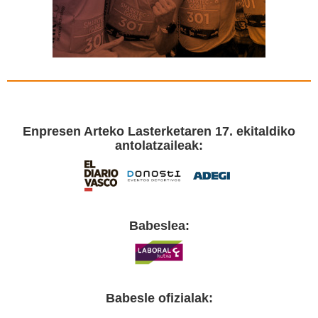
Enpresen Arteko Lasterketaren 17. ekitaldiko
antolatzaileak:
Babeslea:
Babesle ofizialak: