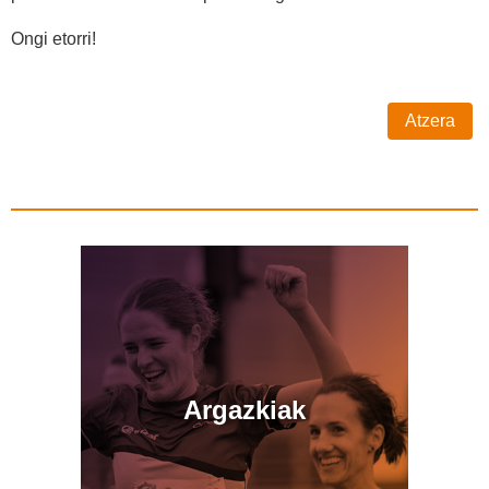
Ongi etorri!
Atzera
Argazkiak