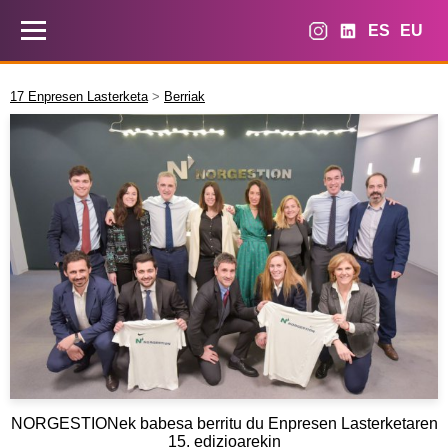
ES
EU
17 Enpresen Lasterketa
>
Berriak
NORGESTIONek babesa berritu du Enpresen Lasterketaren
15. edizioarekin