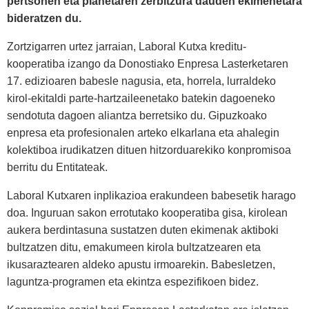
pertsonen eta planetaren zerbitzura dauden ekimenetara
bideratzen du.
Zortzigarren urtez jarraian, Laboral Kutxa kreditu-
kooperatiba izango da Donostiako Enpresa Lasterketaren
17. edizioaren babesle nagusia, eta, horrela, lurraldeko
kirol-ekitaldi parte-hartzaileenetako batekin dagoeneko
sendotuta dagoen aliantza berretsiko du. Gipuzkoako
enpresa eta profesionalen arteko elkarlana eta ahalegin
kolektiboa irudikatzen dituen hitzorduarekiko konpromisoa
berritu du Entitateak.
Laboral Kutxaren inplikazioa erakundeen babesetik harago
doa. Inguruan sakon errotutako kooperatiba gisa, kirolean
aukera berdintasuna sustatzen duten ekimenak aktiboki
bultzatzen ditu, emakumeen kirola bultzatzearen eta
ikusaraztearen aldeko apustu irmoarekin. Babesletzen,
laguntza-programen eta ekintza espezifikoen bidez.