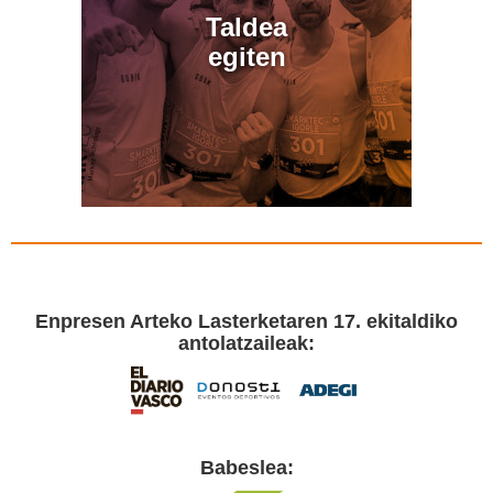
Taldea
egiten
Enpresen Arteko Lasterketaren 17. ekitaldiko
antolatzaileak:
Babeslea: