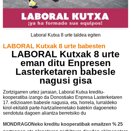
Laboral Kutxa 8 urte taldea egiten
LABORAL Kutxak 8 urte babesten
LABORAL Kutxak 8 urte
eman ditu Enpresen
Lasterketaren babesle
nagusi gisa
Zortzigarren urtez jarraian, Laboral Kutxa kreditu-
kooperatiba izango da Donostiako Enpresa Lasterketaren
17. edizioaren babesle nagusia, eta, horrela, lurraldeko
kirol-ekitaldi parte-hartzaileenetako batekin dagoeneko
sendotuta dagoen aliantza berretsiko du
MONDRAGONeko kreditu kooperatibak emaitzen % 25