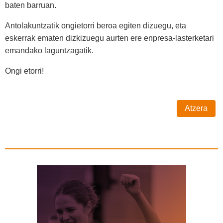
baten barruan.
Antolakuntzatik ongietorri beroa egiten dizuegu, eta
eskerrak ematen dizkizuegu aurten ere enpresa-lasterketari
emandako laguntzagatik.
Ongi etorri!
Atzera