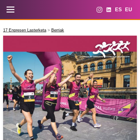
ES
EU
17 Enpresen Lasterketa
>
Berriak