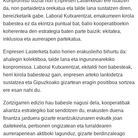
Konpromiso sozial hori Enpresen Lasterketan ere islatzen
da, non partaidetza orekatua eta talde lana sustatzen diren,
bereizketarik gabe. Laboral Kutxarentzat, emakumeen kirola
babestea ez da ekintza puntual bat, balio kooperatiboekin
koherentea den estrategia baten parte baizik: ekitatea,
inklusioa eta aurrerapen partekatua.
Enpresen Lasterketa balio horien erakusleiho bihurtu da:
ahalegin kolektiboa, talde lana eta ingurunearekiko
konpromisoa. Laboral Kutxarentzat, ekitaldi hori babesteak,
herri kirola babesteaz gain, enpresen arteko lankidetza
sustatzea eta Gipuzkoako gizartean eragin positiboa sortzea
ere esan nahi du.
Zortzigarren edizio hau babesle nagusi dela, kooperatibak
aliantza estrategiko bat sendotzen du, erakusten duena
finantza jarduera gizarte erantzukizunaren eskutik joan
daitekeela, pertsonen ongizatean eta lurraldearen
aurrerapenean aktiboki lagunduz, gizarte berdinzaleago