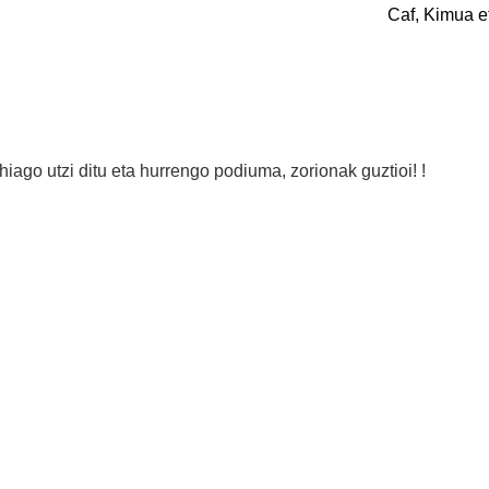
Caf, Kimua e
ago utzi ditu eta hurrengo podiuma, zorionak guztioi! !