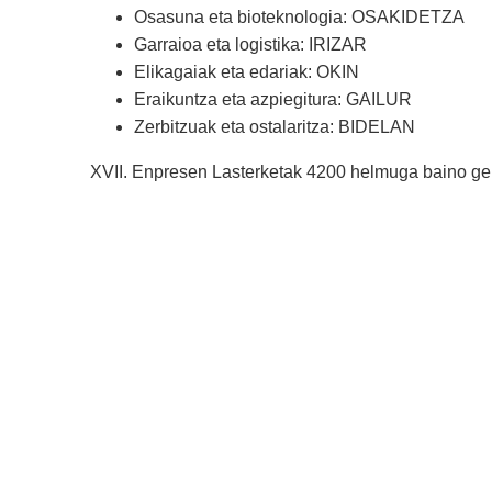
Osasuna eta bioteknologia: OSAKIDETZA
Garraioa eta logistika: IRIZAR
Elikagaiak eta edariak: OKIN
Eraikuntza eta azpiegitura: GAILUR
Zerbitzuak eta ostalaritza: BIDELAN
XVII. Enpresen Lasterketak 4200 helmuga baino gehi