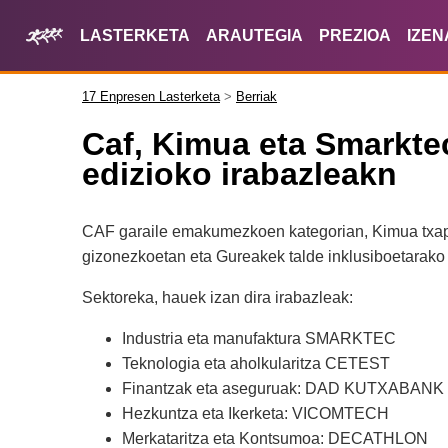
LASTERKETA
ARAUTEGIA
PREZIOA
IZEN
17 Enpresen Lasterketa
>
Berriak
Caf, Kimua eta Smarkt
edizioko irabazleakn
CAF garaile emakumezkoen kategorian, Kimua txap
gizonezkoetan eta Gureakek talde inklusiboetarako 
Sektoreka, hauek izan dira irabazleak:
Industria eta manufaktura SMARKTEC
Teknologia eta aholkularitza CETEST
Finantzak eta aseguruak: DAD KUTXABANK
Hezkuntza eta Ikerketa: VICOMTECH
Merkataritza eta Kontsumoa: DECATHLON