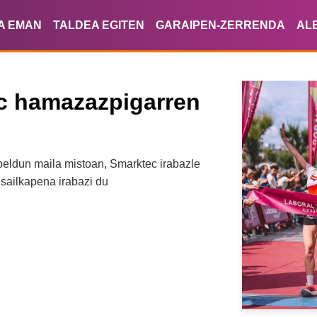
A EMAN
TALDEA EGITEN
GARAIPEN-ZERRENDA
AL
ec hamazazpigarren
eldun maila mistoan, Smarktec irabazle
sailkapena irabazi du