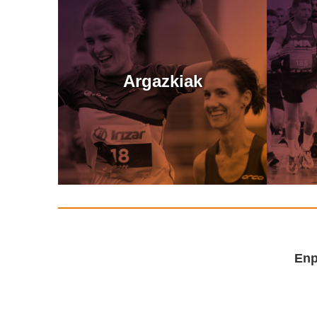
Argazkiak
Enp