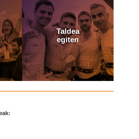
Taldea
egiten
eak: