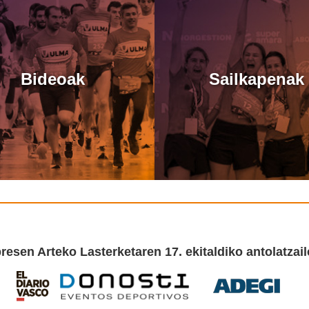
Bideoak
Sailkapenak
resen Arteko Lasterketaren 17. ekitaldiko antolatzail